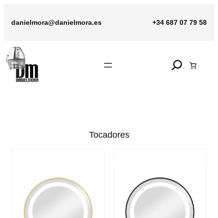
Saltar
al
danielmora@danielmora.es
+34 687 07 79 58
contenido
Search
Tocadores