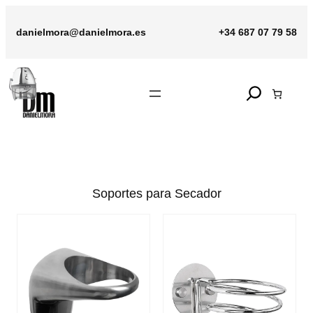
Saltar
al
danielmora@danielmora.es
+34 687 07 79 58
contenido
Search
Soportes para Secador