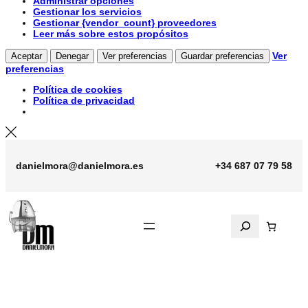
Administrar opciones
Gestionar los servicios
Gestionar {vendor_count} proveedores
Leer más sobre estos propósitos
Ver
Aceptar
Denegar
Ver preferencias
Guardar preferencias
preferencias
Política de cookies
Política de privacidad
Saltar
al
danielmora@danielmora.es
+34 687 07 79 58
contenido
Search