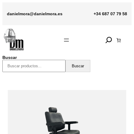
Saltar
al
danielmora@danielmora.es
+34 687 07 79 58
contenido
Search
Buscar
Buscar