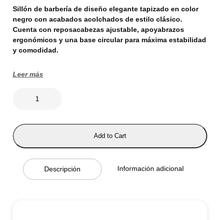
Sillón de barbería de diseño elegante tapizado en color
negro con acabados acolchados de estilo clásico.
Cuenta con reposacabezas ajustable, apoyabrazos
ergonómicos y una base circular para máxima estabilidad
y comodidad.
Leer más
V
O
L
T
N
E
Add to Cart
G
R
O
c
Información adicional
Descripción
a
n
t
i
d
a
d