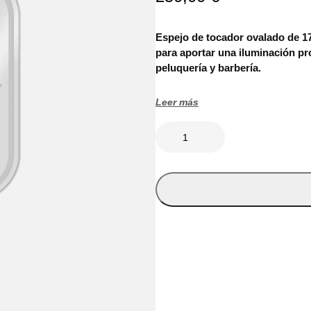
Espejo de tocador ovalado de 1
para aportar una iluminación pr
peluquería y barbería.
Leer más
T
O
C
A
D
O
R
O
V
A
L
A
D
O
S
I
L