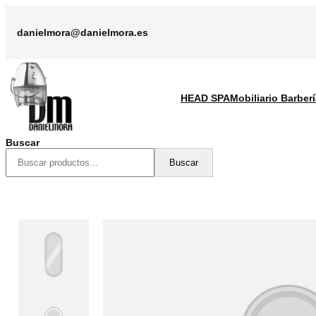
Saltar
al
danielmora@danielmora.es
contenido
HEAD SPA
Mobiliario Barberí
Buscar
Buscar