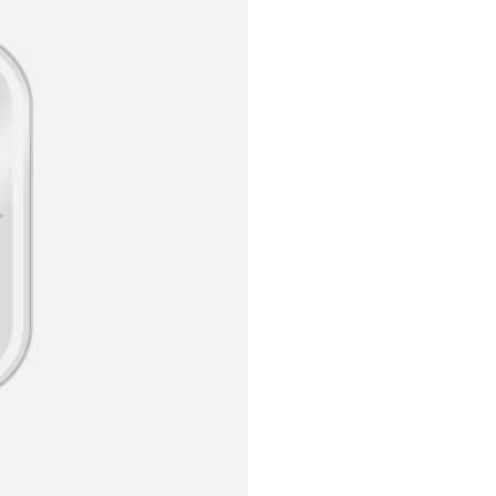
V
E
R
c
a
n
t
i
d
a
d