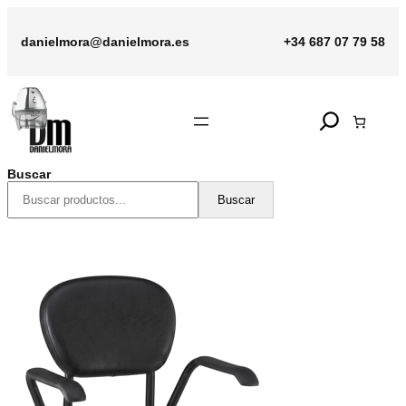
Saltar
al
danielmora@danielmora.es
+34 687 07 79 58
contenido
Search
Buscar
Buscar