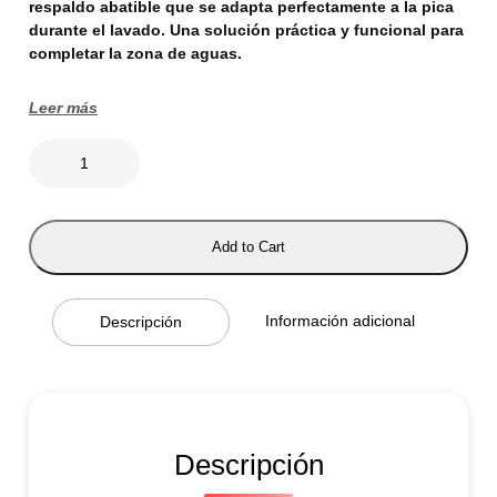
respaldo abatible que se adapta perfectamente a la pica
durante el lavado. Una solución práctica y funcional para
completar la zona de aguas.
Leer más
S
I
L
L
A
R
Add to Cart
E
C
L
I
Información adicional
Descripción
N
A
B
L
E
P
A
R
Descripción
A
L