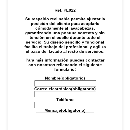
A
V
Ref. PL022
A
C
Su respaldo reclinable permite ajustar la
A
posición del cliente para acoplarlo
B
cómodamente al lavacabezas,
E
garantizando una postura correcta y sin
Z
tensión en el cuello durante todo el
A
servicio. Su diseño sencillo y funcional
S
facilita el trabajo del profesional y agiliza
1
el paso del lavado al resto de servicios.
S
E
Para más información puedes contactar
R
con nosotros rellenando el siguiente
V
formulario:
I
C
Nombre
(obligatorio)
I
O
Correo electrónico
(obligatorio)
c
a
n
Teléfono
t
i
Mensaje
(obligatorio)
d
a
d