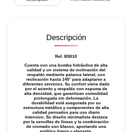
n
t
i
d
a
d
Descripción
Ref. BS010
Cuenta con una bomba hidráulica de alta
calidad y un sistema de inclinación del
respaldo mediante palanca lateral, con
reclinación hasta 145° para adaptarse a
diferentes servicios. Su confort viene dado
por el asiento y respaldo con espuma de
alta densidad, que garantizan comodidad
prolongada sin deformación. La
durabilidad está asegurada por su
estructura metálica y componentes de alta
calidad pensados para uso diario
intensivo. Su diseño minimalista destaca
por la sencillez de líneas y la combinación
de cromado con blanco, aportando una
estética limpia y elegante.