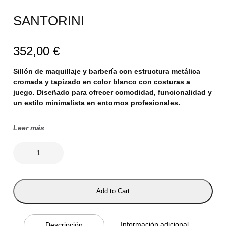
SANTORINI
352,00
€
Sillón de maquillaje y barbería con estructura metálica
cromada y tapizado en color blanco con costuras a
juego. Diseñado para ofrecer comodidad, funcionalidad y
un estilo minimalista en entornos profesionales.
Leer más
S
A
N
T
O
R
Add to Cart
I
N
I
c
Información adicional
Descripción
a