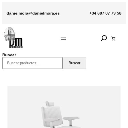
Saltar
al
danielmora@danielmora.es
+34 687 07 79 58
contenido
Search
Buscar
Buscar