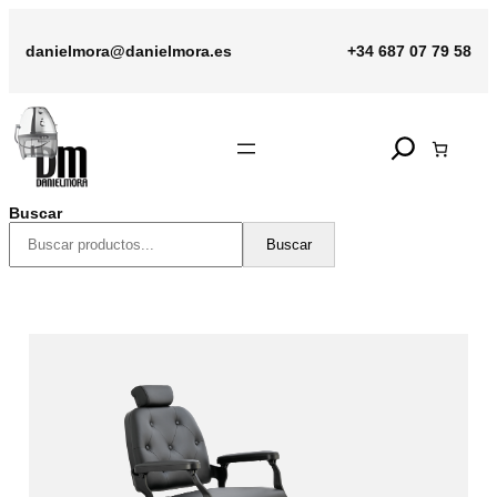
Saltar
al
danielmora@danielmora.es
+34 687 07 79 58
contenido
Search
Buscar
Buscar