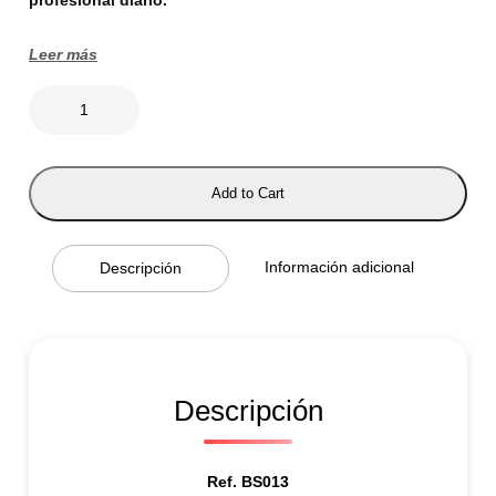
Leer más
N
E
P
T
U
N
Add to Cart
O
c
a
n
Información adicional
Descripción
t
i
d
a
d
Descripción
Ref. BS013