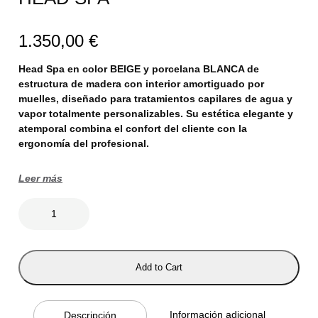
1.350,00
€
Head Spa en color BEIGE y porcelana BLANCA de
estructura de madera con interior amortiguado por
muelles, diseñado para tratamientos capilares de agua y
vapor totalmente personalizables. Su estética elegante y
atemporal combina el confort del cliente con la
ergonomía del profesional.
Leer más
H
E
A
D
S
P
Add to Cart
A
c
a
n
Información adicional
Descripción
t