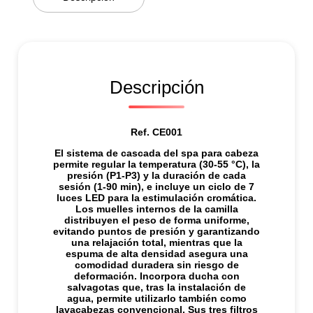
i
d
a
d
Descripción
Ref. CE001
El sistema de cascada del spa para cabeza
permite regular la temperatura (30-55 °C), la
presión (P1-P3) y la duración de cada
sesión (1-90 min), e incluye un ciclo de 7
luces LED para la estimulación cromática.
Los muelles internos de la camilla
distribuyen el peso de forma uniforme,
evitando puntos de presión y garantizando
una relajación total, mientras que la
espuma de alta densidad asegura una
comodidad duradera sin riesgo de
deformación. Incorpora ducha con
salvagotas que, tras la instalación de
agua, permite utilizarlo también como
lavacabezas convencional. Sus tres filtros