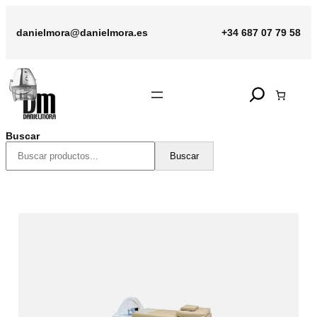
Saltar
al
danielmora@danielmora.es
+34 687 07 79 58
contenido
Search
Buscar
Buscar