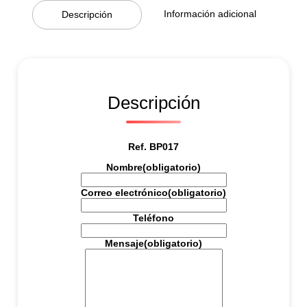
i
Información adicional
Descripción
d
a
d
Descripción
Ref. BP017
Nombre
(obligatorio)
Correo electrónico
(obligatorio)
Teléfono
Mensaje
(obligatorio)