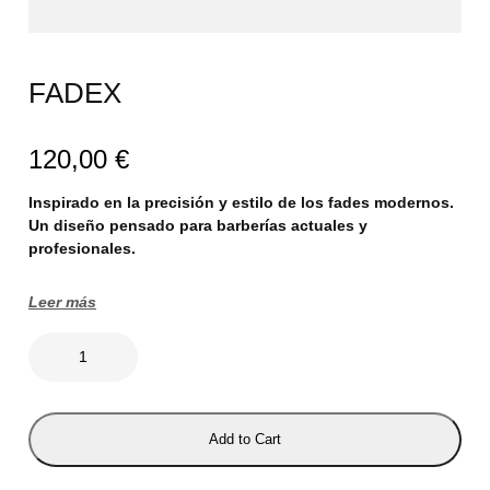
FADEX
120,00
€
Inspirado en la precisión y estilo de los fades modernos.
Un diseño pensado para barberías actuales y
profesionales.
Leer más
F
A
D
E
X
c
Add to Cart
a
n
t