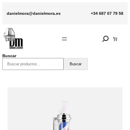
Saltar
al
danielmora@danielmora.es
+34 687 07 79 58
contenido
Search
Buscar
Buscar