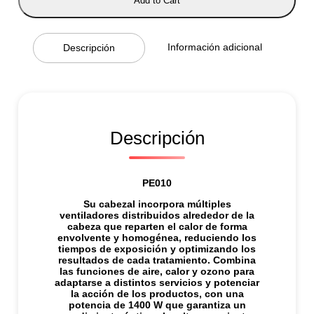
Add to Cart
Ó
N
A
N
Información adicional
Descripción
I
X
3
0
0
0
P
L
Descripción
A
T
E
A
PE010
D
O
Su cabezal incorpora múltiples
c
ventiladores distribuidos alrededor de la
a
cabeza que reparten el calor de forma
n
envolvente y homogénea, reduciendo los
t
tiempos de exposición y optimizando los
i
resultados de cada tratamiento. Combina
d
las funciones de aire, calor y ozono para
a
adaptarse a distintos servicios y potenciar
d
la acción de los productos, con una
potencia de 1400 W que garantiza un