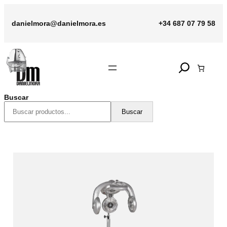
Saltar
al
danielmora@danielmora.es
+34 687 07 79 58
contenido
Search
Buscar
Buscar