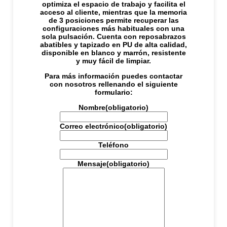
optimiza el espacio de trabajo y facilita el
acceso al cliente, mientras que la memoria
de 3 posiciones permite recuperar las
configuraciones más habituales con una
sola pulsación. Cuenta con reposabrazos
abatibles y tapizado en PU de alta calidad,
disponible en blanco y marrón, resistente
y muy fácil de limpiar.
Para más información puedes contactar
con nosotros rellenando el siguiente
formulario:
Nombre
(obligatorio)
Correo electrónico
(obligatorio)
Teléfono
Mensaje
(obligatorio)