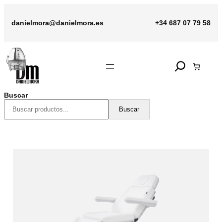
Saltar
al
danielmora@danielmora.es
+34 687 07 79 58
contenido
Search
Buscar
Buscar