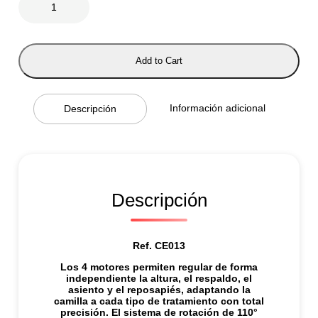
A
M
I
L
L
Add to Cart
A
E
L
A
Información adicional
Descripción
R
I
A
c
a
n
t
i
Descripción
d
a
d
Ref. CE013
Los 4 motores permiten regular de forma
independiente la altura, el respaldo, el
asiento y el reposapiés, adaptando la
camilla a cada tipo de tratamiento con total
precisión. El sistema de rotación de 110°