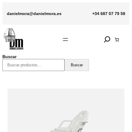
Saltar
al
danielmora@danielmora.es
+34 687 07 79 58
contenido
Search
Buscar
Buscar