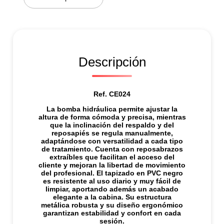
c
a
n
t
i
d
a
Descripción
d
Ref. CE024
La bomba hidráulica permite ajustar la
altura de forma cómoda y precisa, mientras
que la inclinación del respaldo y del
reposapiés se regula manualmente,
adaptándose con versatilidad a cada tipo
de tratamiento. Cuenta con reposabrazos
extraíbles que facilitan el acceso del
cliente y mejoran la libertad de movimiento
del profesional. El tapizado en PVC negro
es resistente al uso diario y muy fácil de
limpiar, aportando además un acabado
elegante a la cabina. Su estructura
metálica robusta y su diseño ergonómico
garantizan estabilidad y confort en cada
sesión.