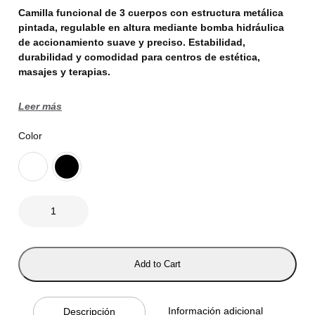
Camilla funcional de 3 cuerpos con estructura metálica
pintada, regulable en altura mediante bomba hidráulica
de accionamiento suave y preciso. Estabilidad,
durabilidad y comodidad para centros de estética,
masajes y terapias.
Leer más
Color
C
A
M
I
L
L
Add to Cart
A
A
V
E
Información adicional
Descripción
A