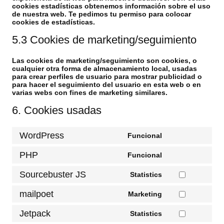
cookies estadísticas obtenemos información sobre el uso
de nuestra web. Te pedimos tu permiso para colocar
cookies de estadísticas.
5.3 Cookies de marketing/seguimiento
Las cookies de marketing/seguimiento son cookies, o
cualquier otra forma de almacenamiento local, usadas
para crear perfiles de usuario para mostrar publicidad o
para hacer el seguimiento del usuario en esta web o en
varias webs con fines de marketing similares.
6. Cookies usadas
WordPress
Funcional
Consent
to
PHP
Funcional
service
Consent
wordpress
to
Sourcebuster JS
Statistics
service
Consent
php
to
mailpoet
Marketing
service
Consent
sourcebuster-
to
js
Jetpack
Statistics
service
Consent
mailpoet