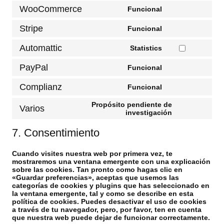
to
WooCommerce
Funcional
service
Consent
jetpack
to
Stripe
Funcional
service
Consent
woocommerce
to
Automattic
Statistics
service
Consent
stripe
to
PayPal
Funcional
service
Consent
automattic
to
Complianz
Funcional
service
Consent
paypal
to
Propósito pendiente de
service
Varios
Consent
investigación
complianz
to
service
7. Consentimiento
varios
Cuando visites nuestra web por primera vez, te
mostraremos una ventana emergente con una explicación
sobre las cookies. Tan pronto como hagas clic en
«Guardar preferencias», aceptas que usemos las
categorías de cookies y plugins que has seleccionado en
la ventana emergente, tal y como se describe en esta
política de cookies. Puedes desactivar el uso de cookies
a través de tu navegador, pero, por favor, ten en cuenta
que nuestra web puede dejar de funcionar correctamente.