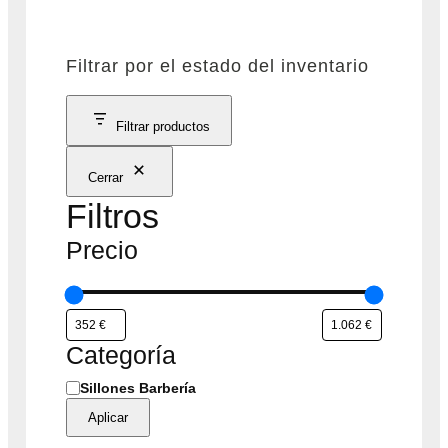
Filtrar por el estado del inventario
Filtrar productos
Cerrar
Filtros
Precio
Categoría
C
Sillones Barbería
a
Aplicar
t
e