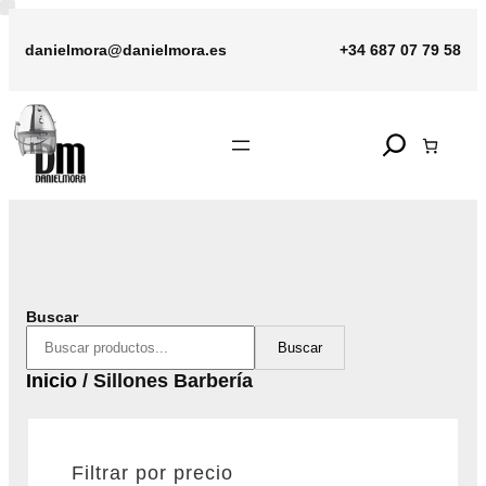
Saltar
al
danielmora@danielmora.es
+34 687 07 79 58
contenido
Search
Buscar
Buscar
Inicio
/ Sillones Barbería
Filtrar por precio