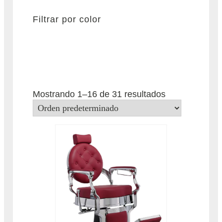
g
o
r
Filtrar por color
í
a
Mostrando 1–16 de 31 resultados