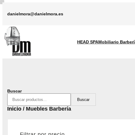
Saltar
al
danielmora@danielmora.es
contenido
HEAD SPA
Mobiliario Barberí
Buscar
Buscar
Inicio
/ Muebles Barbería
Filtrar por precio