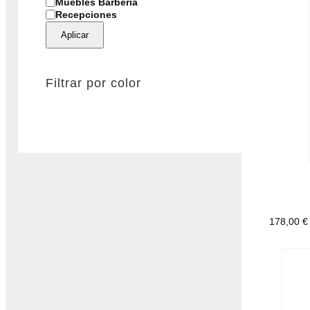
C
Muebles Barbería
a
Recepciones
t
e
Aplicar
g
o
r
í
Filtrar por color
a
178,00
€