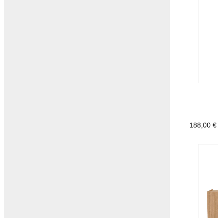
188,00
€