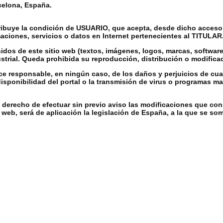
celona, España.
tribuye la condición de USUARIO, que acepta, desde dicho acceso 
aciones, servicios o datos en Internet pertenecientes al TITULAR
dos de este sitio web (textos, imágenes, logos, marcas, software
ustrial. Queda prohibida su reproducción, distribución o modifica
 responsable, en ningún caso, de los daños y perjuicios de cualq
disponibilidad del portal o la transmisión de virus o programas 
 derecho de efectuar sin previo aviso las modificaciones que cons
 web, será de aplicación la legislación de España, a la que se so