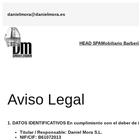
Saltar
al
danielmora@danielmora.es
contenido
HEAD SPA
Mobiliario Barberí
Aviso Legal
1. DATOS IDENTIFICATIVOS
En cumplimiento con el deber de in
Titular / Responsable:
Daniel Mora S.L.
NIF/CIF:
B61072013